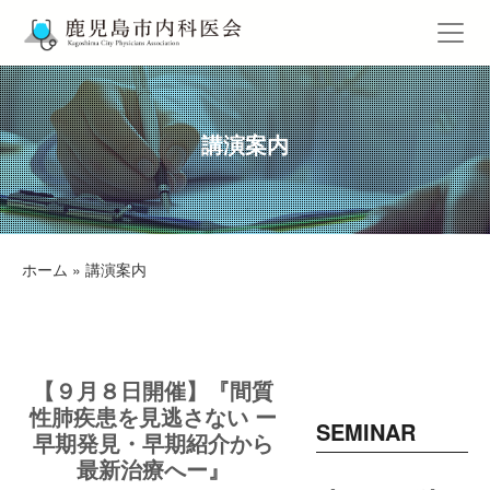
講演案内
ホーム
»
講演案内
【９月８日開催】『間質
性肺疾患を見逃さない ー
SEMINAR
早期発見・早期紹介から
最新治療へー』