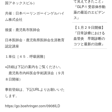
て見えてきたこと』
国アネックスビル）
『GLP-1 受容体作動
薬の最近のエビデン
共催：日本ベーリンガーインゲルハイ
ス』
ム株式会社
【１月２９日開催】
後援：鹿児島市医師会
『日常診療における
血管炎 早期診断の
日本医師会・鹿児島県医師会生涯教育
コツと最新の治療』
認定講座
１単位［４５．呼吸困難］
※詳細は下記の案内をご覧ください。
鹿児島市内科医会学術講演会（９月
８日開催）
事前登録は、下記URLよりお願いいた
します。
https://go.boehringer.com/0908ILD