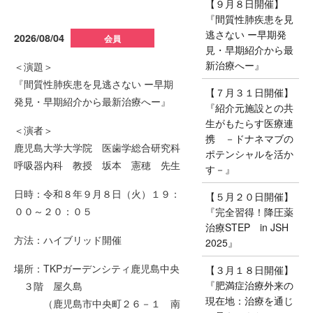
【９月８日開催】
『間質性肺疾患を見
逃さない ー早期発
2026/08/04
会員
見・早期紹介から最
新治療へー』
＜演題＞
『間質性肺疾患を見逃さない ー早期
【７月３１日開催】
発見・早期紹介から最新治療へー』
『紹介元施設との共
生がもたらす医療連
＜演者＞
携 －ドナネマブの
鹿児島大学大学院 医歯学総合研究科
ポテンシャルを活か
呼吸器内科 教授 坂本 憲穂 先生
す－』
日時：令和８年９月８日（火）１９：
【５月２０日開催】
００～２０：０５
『完全習得！降圧薬
治療STEP in JSH
方法：ハイブリッド開催
2025』
場所：TKPガーデンシティ鹿児島中央
【３月１８日開催】
『肥満症治療外来の
３階 屋久島
現在地：治療を通じ
（鹿児島市中央町２６－１ 南