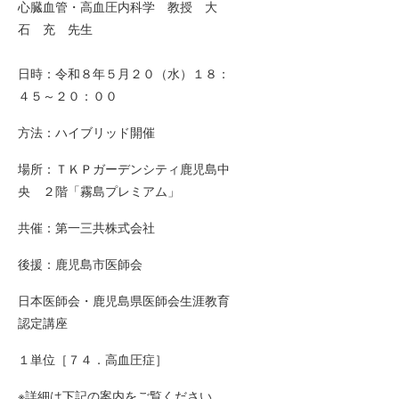
心臓血管・高血圧内科学 教授 大
石 充 先生
日時：令和８年５月２０（水）１８：
４５～２０：００
方法：ハイブリッド開催
場所：ＴＫＰガーデンシティ鹿児島中
央 ２階「霧島プレミアム」
共催：第一三共株式会社
後援：鹿児島市医師会
日本医師会・鹿児島県医師会生涯教育
認定講座
１単位［７４．高血圧症］
※詳細は下記の案内をご覧ください。